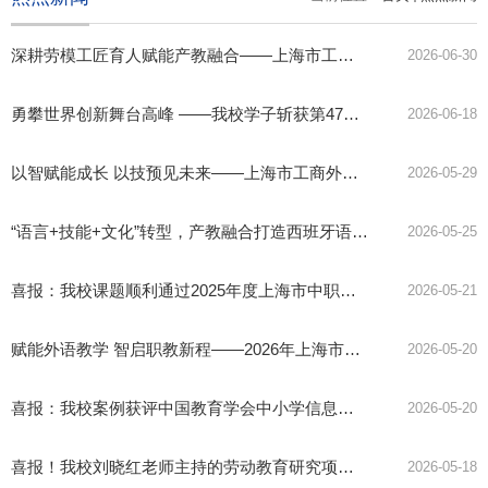
深耕劳模工匠育人赋能产教融合
——上海市工商外国语学校获评中国技协高工委理事单位
2026-06-30
勇攀世界创新舞台高峰
——我校学子斩获第47届世界头脑奥林匹克决赛世界亚军
2026-06-18
以智赋能成长 以技预见未来
——上海市工商外国语学校2026年职业体验日圆满结束
2026-05-29
“语言+技能+文化”转型，产教融合打造西班牙语“AI+语言”实战训练营
2026-05-25
喜报：我校课题顺利通过2025年度上海市中职课改课题市级验收评审
2026-05-21
赋能外语教学 智启职教新程
——2026年上海市中职商务外语教师数字化素养提升培训顺利开班
2026-05-20
喜报：我校案例获评中国教育学会中小学信息技术教育专业委员会“推进教育数字化转型：发现数字化好学校”案例
2026-05-20
喜报！我校刘晓红老师主持的劳动教育研究项目获市级立项
2026-05-18