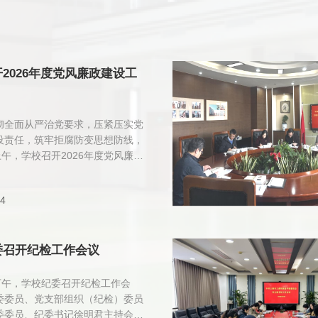
2026年度党风廉政建设工
彻全面从严治党要求，压紧压实党
设责任，筑牢拒腐防变思想防线，
上午，学校召开2026年度党风廉政
会议。会议由党委副书记、校长冯
全体中层及以上干部、各党支部委
14
议。会上，校党委委员、纪委书记
了市经信工作党委2026年度系
政建设工作会议和市经信直属机关
6年度全面从严治党工作会议精
委召开纪检工作会议
读了上级党委关于2026年党风
的工作部署，切实把思想和行动统
日下午，学校纪委召开纪检工作会
党委决策部署上来。会议举行责任
委委员、党支部组织（纪检）委员
式。校领导与各党支部、各部门逐
委委员、纪委书记徐明君主持会