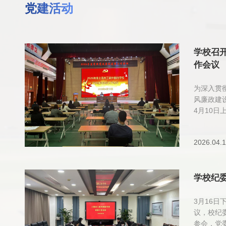
党建活动
学校召开
作会议
为深入贯
风廉政建
4月10日
建设工作
梅主持，
2026.04.
员参加会
徐明君传达
统党风廉
党委202
学校纪
神，重点解
廉政建设
3月16
一到上级
议，校纪
书签订仪
参会，党