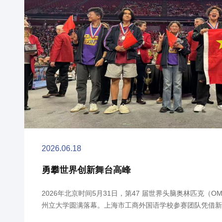
26.06.18
勇攀世界创新舞台高峰
026年北京时间5月31日，第47 届世界头脑奥林匹克（OM）全球总决赛
立大学圆满落幕。上海市工商外国语学校参赛团队凭借新颖的创意、扎实
、默契的团队协作，成功斩获“舞动人生”高中组世界亚军，再创我校科创