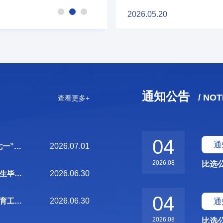
具影响力的青少
融，以科技赋能育人，尽显新时代校园智慧育人
2026.05.20
队伍同台竞
业教育特色品牌活动——职业体验日，早已成为
。学校高度
片。依托市级平台统筹统筹部署，各校踊跃参与
践，在经费
目，充分展现职业教育独有风采，推动职普融通
为团队备赛
育的距离，更持续吸引优质生源、社会力量与各类资源
了中国中职
碰撞，未来职业启蒙 今年，上海市工商外国语学校于5月10日、5月17日及24日三天向全
陪伴，从创
市中小学生敞开大门。大家手持职业体验探索护
固，完成百
遗匠心、玩转直播等多元体验区域，在沉浸式实
通知公告
/ NOT
查看更多+
弃全部节假
古今文化、兼具科技底蕴的职业启蒙盛会，悄然
图，满怀奔赴前路的热忱与期
04
通
——我校党委“七一”前夕走访慰问老党员
2026.07.01
2026.08
比选
——记2026届学生毕业典礼
2026.06.30
04
——2025学年德育工作总结暨班主任展示活动
2026.06.30
通
2026.08