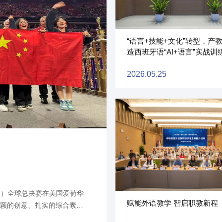
“语言+技能+文化”转型，产
造西班牙语“AI+语言”实战训
2026.05.25
2026.05.29
以智赋能成长 以技预见未来
在美国爱荷华
2026年5月上海市工商外国语学校，学生志愿
赋能外语教学 智启职教新程
的综合素
陪伴的家长，校园操场上各类AI智能体育设备
教育国际赛事
操、沉浸式体验。智能科技深度融入校园日常，让