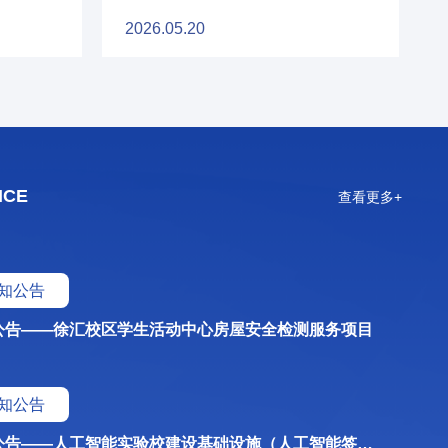
育数字化转型：发现数字化好学校”案
新风尚。 作为上海市教委倾力打造的职
持续推动全国中职劳
例
2026.05.20
展现中职院校职教创新成果的亮眼名
头，全国多所中职校
，推出多款贴合职教特色的趣味体验项
协同平台，聚焦劳模
深度发展。活动不仅拉近大众与职业教
育人协同发展通道。
聚力赋能职教发展。 传统与科技
余人。6月27日-2
人大思政主旨课堂，
照，游走于AI智能健康、智能制造、非
积极与工匠、企业代
操体验中窥见未来职业图景。这场融汇
企共建签约，推进常
ICE
查看更多+
播撒理想种子，为少年们勾勒成长蓝
拓宽国家级交流平台
许。 此次职业体验日活动结合学
化校际交流，扎实推
知公告
公告——徐汇校区学生活动中心房屋安全检测服务项目
知公告
比选公告——人工智能实验校建设基础设施（人工智能签到机）采购