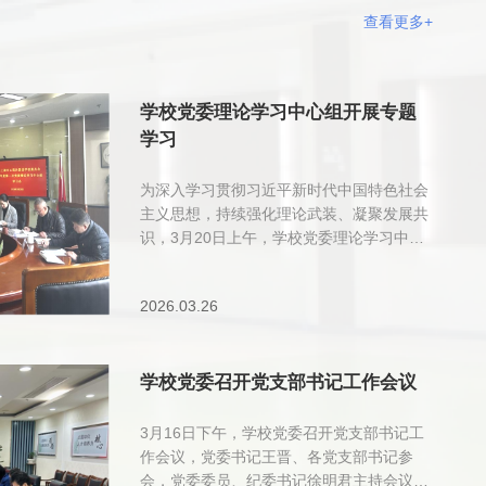
查看更多+
学校党委理论学习中心组开展专题
学习
为深入学习贯彻习近平新时代中国特色社会
主义思想，持续强化理论武装、凝聚发展共
识，3月20日上午，学校党委理论学习中心
组开展专题学习暨树立和践行正确政绩观学
习教育专题读书班。校党委书记王晋主持学
2026.03.26
习，党委理论学习中心组成员参加学习。本
次学习严格落实“第一议题” 制度，采取领学
导学、交流研讨相结合的方式，紧扣主题、
突出重点、务求实效。王晋首先领学《习近
学校党委召开党支部书记工作会议
平关于树立和践行正确政绩观论述摘编》，
强调要深刻把握正确政绩观的核心要义，坚
3月16日下午，学校党委召开党支部书记工
持以师生为中心的发展思想，坚决做到“立
作会议，党委书记王晋、各党支部书记参
党为公、为民造福、科学决策、真抓实
会，党委委员、纪委书记徐明君主持会议。