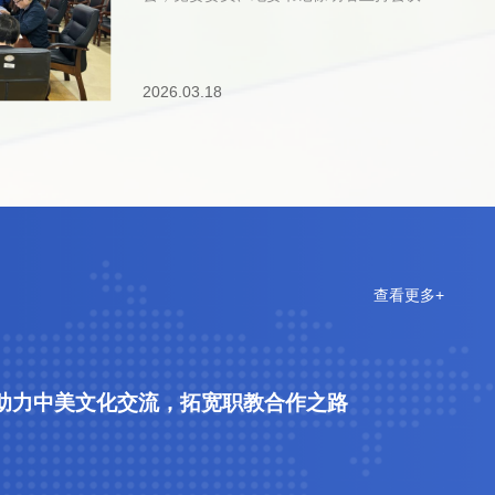
干”，以务实作风推动学校各项事业高质量
会上，徐明君书记通报了学校党委2026年
发展，努力创造经得起实践、人民、历史检
工作要点，明确了年度党建工作的总体方向
验的实绩。党委副书记、校长冯梅围绕《习
和核心任务。随后，党委办公室（纪检监察
近平谈治国理政》第五卷作领学，聚焦“坚
2026.03.18
室）主任陆安民就树立和践行正确政绩观学
持和加强党的全面领导，以自我革命精神推
习教育工作作出具体布置，明确学习教育的
进全面从严治党向校园纵深发展” 专题，深
目标要求和实施步骤，推动学习教育走深走
刻阐释坚持党的全面领导的重大意义，进一
实。同时，党委办公室（纪检监察室）相关
步压紧压实管党治党政治责任，持续巩固发
工作人员就学校党员发展流程、党费收缴等
展风清气正校园政治生态。党委委员、副校
工作情况进行了详细说明，为各支部开展相
长徐婷领学十四届全国人大四次会议和全国
关工作提供指引。王晋书记在讲话中提出三
政协十四届四次会议精神，通过学习，进一
点要求，一要持续深化支部建设，夯实基层
步准确把握全国“两会”精神实质，把思想和
党建基础。各党支部要提高政治站位，按要
查看更多+
行动统一到党中央决策部署上来，切实把学
求落实巡察整改各项任务，以巡察整改为契
习成果
机，补短板、强弱项，不断提升基层党组织
凝聚力和战斗力。二要推动党建业务深度融
合，打造特色支部品牌。坚持党建与业务深
助力中美文化交流，拓宽职教合作之路
度融合，结合部门实际打造特色支部品牌，
不断提升品牌影响力与显示度。三要压实书
记主体责任，服务中心惠及师生。党支部书
记要严格履行第一责任人职责，聚焦师生急