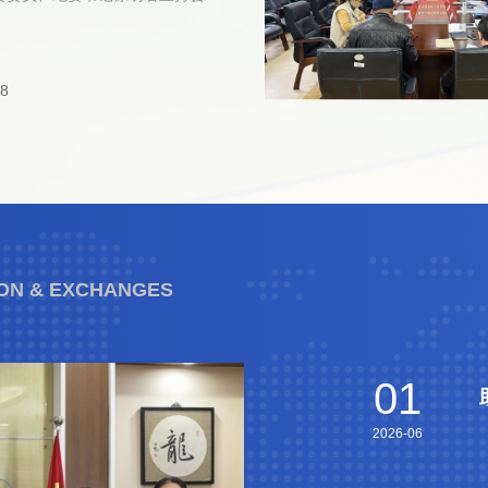
全面从严治党责任书》《党风廉政
，徐明君书记领学二十届中央纪委
书》《安全稳定工作责任书》。责
、十二届市纪委五次全会精神，并
了各级岗位的责任清单、工作要求
纪委2026年工作要点；学校纪
制，层层传导压力、逐级压实责
18
、党委办公室（纪检监察室）主任
起“横向到边、纵向到底”的责任体
学上海市市级机关纪检工作实务指
党风廉政建设与教育教学、安全稳
）和学校纪律检查工作实施办法，
部署、同落实、同检查、同考核。
026年度学校各部门党风廉政重
订后，冯梅校长要求各部门要进一
会议的召开，
险意识，将底线思维贯穿工作始
一年学校纪检工作的目标任务、重
拧紧责任链条，通过压力逐级传
为纵深推进学校全面从严治党、营
层层压实、工作步步落实，从严从
正的育人环境筑牢了根基。会议部
全稳定各项工作，为学校事业高质
工作，始终紧扣树立和践行正确政
ION & EXCHANGES
造风清气正、安全稳定的良好环
教育的核心要求，将“为民造福、
”的政绩导向融入纪检监督全过
了学校纪委坚守初心使命、护航教
发展的责任与担当。
01
2026-06