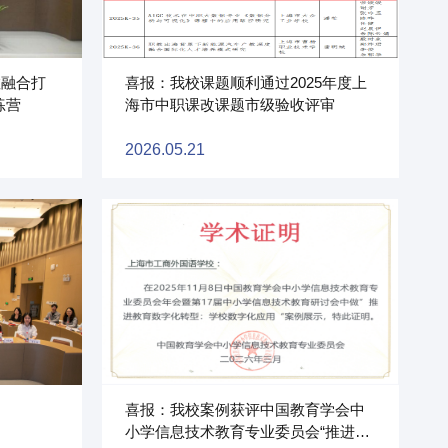
教融合打
喜报：我校课题顺利通过2025年度上
练营
海市中职课改课题市级验收评审
2026.05.21
2026.06.30
深耕劳模工匠育
者在校门口有序引导往来参与体验的同学和
近日，中国技协高技
喜报：我校案例获评中国教育学会中
整齐布设、全面亮相，供同学们亲手实
济高质量发展城市深
小学信息技术教育专业委员会“推进教
前沿 AI 技术与校园教育教学紧密相
中国技协高工委理事