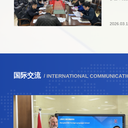
级签订《
议。会上
建设责任
五次全会
任书明确
通报了学校
和问责机
2026.03.
委副书记
任，构建
陆安民领
系，推动
南（试行
定工作同
并通报了2
责任书签
点项目情况。 此次纪检工作
步强化风
明确了新
终，切实
点举措，
导、责任
造风清气
细抓好安
国际交流
署的各项
/ INTERNATIONAL COMMUNICAT
量发展营
绩观学习
境。学校
实干担当
程，彰显
育高质量