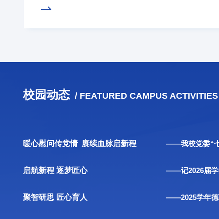
新佳绩。世界头脑奥林匹克（Odyssey of the Mind，OM）是全球极
创新思维与实践能力赛事。本届全球总决赛汇聚来自全世界700多支优秀
，是展示青少年综合创新能力、实践能力与团队协作能力的重要国际平台
视赛事组织工作，将参赛备赛作为推进科创育人与创新人才培养的重要实
障、场地支持、师资配备、物资保障和出行服务等方面给予全方位支持，
供了坚实基础。我校团队首次在世界头脑奥林匹克舞台上斩获佳绩，实现
校在该项国际赛事中的历史性突破。备赛过程艰苦而充实。指导教师全程
构思到最终成型，团队经历多轮推倒重来：道具结构反复拆解、重组、加
校园动态
/ FEATURED CAMPUS ACTIVITIES
次承重测试；剧本方案多次修改完善，常因细节讨论至深夜；队员几乎放
，五一期间仍全程投入集训，持续演练、调整与优化。从国
暖心慰问传党情 赓续血脉启新程
启航新程 逐梦匠心
聚智研思 匠心育人