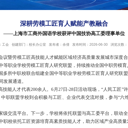
深耕劳模工匠育人赋能产教融合
——上海市工商外国语学校获评中国技协高工委理事单位
：工会
创建部门：校长办公室
发布者：余倩
发布时间：2026-06-30
浏览次数：
会议暨劳模工匠高技能人才赋能区域经济高质量发展城市深度合
中等职业学校劳模工匠育人研究联盟，持续推动全国中职劳模育
国多所中职校联合组建全国中等职业学校劳模工匠育人研究联盟
同发展通道。
高技能人才代表
200
余人。
6
月
27
日
-28
日活动现场，
“
人民工匠
”
。中职联盟学校到会积极与工匠、企业代表交流对接，参与
“
六
家级交流平台。下一步，学校将依托联盟与高工委平台，联动全
中职校依托工匠资源培育高素质技能人才，助力区域产业高质量