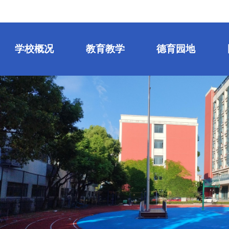
学校概况
教育教学
德育园地