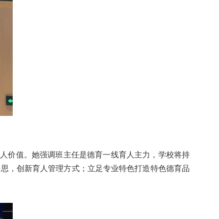
育人价值。她强调班主任是德育一线育人主力，学校将持
善思，创新育人管理方式；立足专业特色打造特色德育品