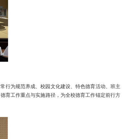
日常行为规范养成、校园文化建设、特色德育活动、班主
段德育工作重点与实施路径，为全校德育工作锚定前行方