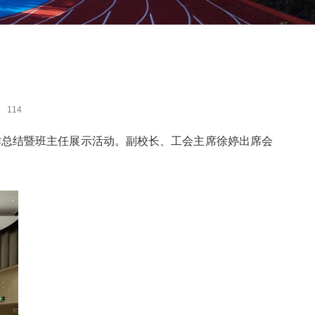
：
114
作总结暨班主任展示活动。副校长、工会主席徐婷出席会