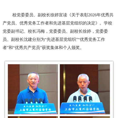
校党委委员、副校长徐婷宣读《关于表彰
2026
年优秀共
产党员、优秀党务工作者和先进基层党组织的决定》。学校
党委副书记、校长冯梅，党委委员、副校长徐婷，党委委
员、副校长沈建分别为
“先进基层党组织”“优秀党务工作
者”和“优秀共产党员”获奖集体和个人颁奖。