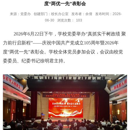
度“两优一先”表彰会
来源：党委办
创建部门：校长办公室
发布者：余倩
发布时间：2026-
06-30
浏览次数：
103
2026年
6
月
22
日下午，学校党委举办
“真抓实干树政绩 聚
力前行启新程”——庆祝中国共产党成立
105
周年暨
2026
年
度
“两优一先”表彰会。学校全体党员参加会议，会议由校党
委委员、纪委书记徐明君主持。