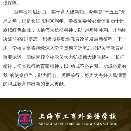
强保障。
百年征程启新页，实干育人建新功。今年是
“十五五”开
局之年，也是长征胜利
90
周年。学校党委号召全体党员干部
赓续红色血脉，弘扬伟大长征精神，以
“起步即冲刺、开局即
决战”的奋进姿态，积极投身职业教育改革发展新征程。下一
步，学校党委将持续深入学习贯彻习近平总书记关于教育的
重要论述，团结带领全校党员大力弘扬伟大建党精神、长征
精神，切实践行教育家精神，以“功成不必在我、功成必定有
我”的使命担当，
勠
力同心、勇毅前行，努力为办好人民满意
的职业教育作出新的更大贡献。