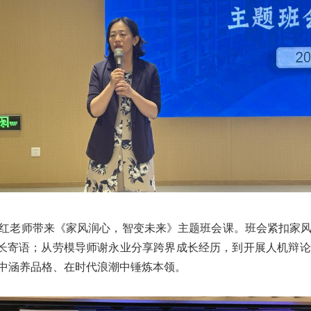
周维红老师带来《家风润心，智变未来》主题班会课。班会紧扣家
家长寄语；从劳模导师谢永业分享跨界成长经历，到开展人机辩
中涵养品格、在时代浪潮中锤炼本领。