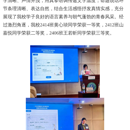
字清晰、声情并茂，用真挚语调传递文字温度；命题说话环
节条理清晰、表达自然，结合生活感悟抒发真情实感，充分
展现了我校学子良好的语言素养与朝气蓬勃的青春风采。经
过激烈角逐，我校2414班黄心琰同学荣获一等奖，2412班山
嘉悦同学荣获二等奖，2406班王若昕同学荣获三等奖。