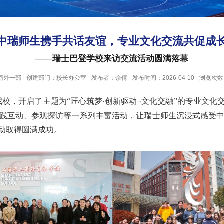
中瑞师生携手共话友谊，专业文化交流共促成
——瑞士巴登学校来访交流活动圆满落幕
商外一部
创建部门：校长办公室
发布者：余倩
发布时间：2026-04-10
浏览次数
我校，开启了主题为
“匠心筑梦·创新驱动
·文化交融”的专业文
践互动、参观探访等一系列丰富活动，让瑞士师生沉浸式感受
动取得圆满成功。