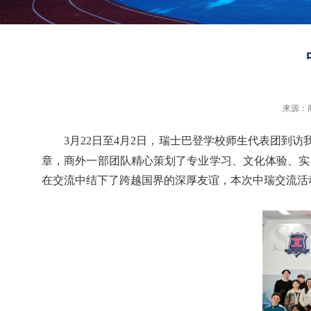
来源：
3
月
22
日至
4
月
2
日，瑞士巴登学校师生代表团到访
章，商外一部团队精心策划了
专业学习、
文化体验、实
在交流中结下了跨越国界的深厚友谊，本次中瑞交流活