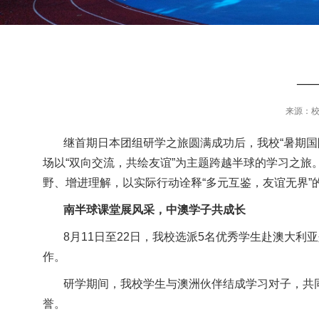
—
来源：
继首期日本团组研学之旅圆满成功后，我校“暑期
场以“双向交流，共绘友谊”为主题跨越半球的学习之
野、增进理解，以实际行动诠释“多元互鉴，友谊无界
南半球课堂展风采，中澳学子共成长
8
月
11
日至
22
日，我校选派
5
名优秀学生赴澳大利亚
作。
研学期间，我校学生与澳洲伙伴结成学习对子，共
誉。