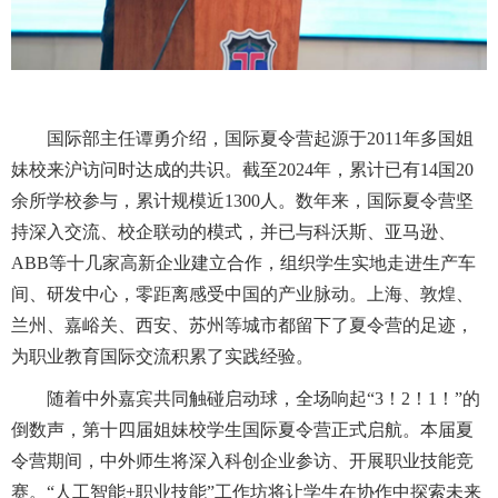
国际部主任谭勇介绍，国际夏令营起源于
2011
年多国姐
妹校来沪访问时达成的共识。截至
2024
年，累计已有
14
国
20
余所学校参与，累计规模近
1300
人。数年来，国际夏令营坚
持深入交流、校企联动的模式，并已与科沃斯、亚马逊、
ABB
等十几家高新企业建立合作，组织学生实地走进生产车
间、研发中心，零距离感受中国的产业脉动。上海、敦煌、
兰州、嘉峪关、西安、苏州等城市都留下了夏令营的足迹，
为职业教育国际交流积累了实践经验。
随着中外嘉宾共同触碰启动球，全场响起“
3
！
2
！
1
！”的
倒数声，第十四届姐妹校学生国际夏令营正式启航。本届夏
令营期间，中外师生将深入科创企业参访、开展职业技能竞
赛。“人工智能
+
职业技能”工作坊将让学生在协作中探索未来