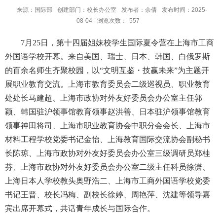
来源：国际部
创建部门：校长办公室
发布者：余倩
发布时间：2025-
08-04
浏览次数：
557
7
月
25
日，第十四届姐妹校学生国际夏令营在上海市工商
外国语学校开幕。来自美国、瑞士、日本、韩国、白俄罗斯
的百余名师生齐聚校园，以“文明互鉴
・
技赢未来
”为主题开
展职业教育交流。上海市教育委员会二级巡视员、职业教育
处处长马建超、上海市政协对外友好委员会办公室主任郭
颖、韩国驻沪领事馆教育领事赵洪善、日本驻沪领事馆教育
领事神田将司、上海市职业教育协会中职分会会长、上海市
材料工程学校党委书记金怡、上海教育国际交流协会副秘书
长陈琼、上海市政协对外友好委员会办公室三级调研员郑桂
芬、上海市政协对外友好委员会办公室二级主任科员徐潇、
上海日本人学校教头奥野浩二、上海市工商外国语学校党委
书记王晋、校长冯梅、副校长徐婷、周艳萍、沈建等领导嘉
宾出席开幕式，共话青年成长与国际合作。