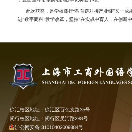
此次获奖，是学校践行“教育链对接产业链”又一
进“数字商科”教学改革，坚持“在实战中育人，在创新
徐汇校区地址：徐汇区百色支路35号
闵行校区地址：闵行区吴河路288号
沪公网安备 31010402009884号