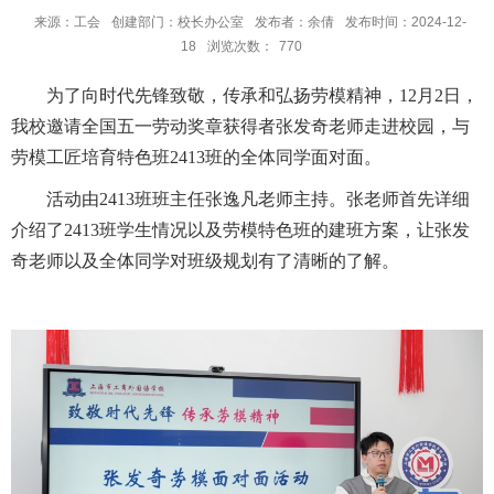
来源：工会
创建部门：校长办公室
发布者：余倩
发布时间：2024-12-
18
浏览次数：
770
为了向时代先锋致敬，传承和弘扬劳模精神，
12
月
2
日，
我校邀请全国五一劳动奖章获得者张发奇老师走进校园，与
劳模工匠培育特色班
2413
班的全体同学面对面。
活动由
2413
班班主任张逸凡老师主持。张老师首先详细
介绍了
2413
班学生情况以及劳模特色班的建班方案，让张发
奇老师以及全体同学对班级规划有了清晰的了解。