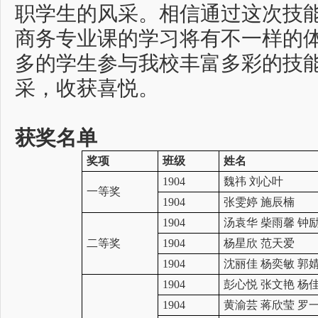
职学生的风采。相信通过这次技
商务专业课的学习将有不一样的
多的学生参与我校丰富多彩的技
采，收获喜悦。
获奖名单
奖项
班级
姓名
1904
魏祎 刘心叶
一等奖
1904
张雯婷 施辰楠
1904
汤袁华 柴雨馨 钟
二等奖
1904
杨星欣 范天爱
1904
沈丽佳 杨奕敏 郭
1904
彭心悦 张文艳 杨
1904
黄渝芸 蒋欣莹 罗