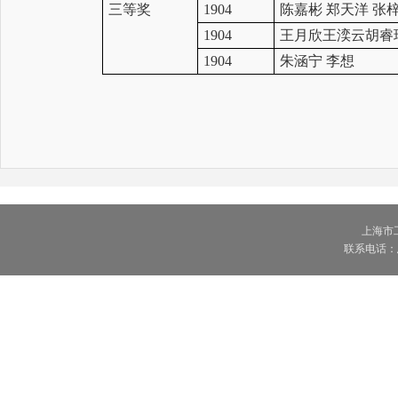
三等奖
1904
陈嘉彬 郑天洋 张
1904
王月欣
王湙云
胡睿
1904
朱涵宁 李想
上海市工
联系电话：总机